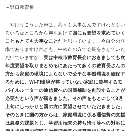
－野口教育長
やはりこうした声は、我々も大事なんですけれどもい
ろいろなところから声をあげて
国にも要望を求めていく
こともとても大事なこと
だと思っています。今自分の立
場でありますけれども、中核市の方で会長をさせていた
だいていますが、
実は中核市教育長会におきましても次
年度要望を取りまとめるにあたって多くの教育長さんの
方から家庭の環境によらないで公平な学習環境を確保す
るために、Wi-Fi環境が整っていない家庭に貸与するモ
バイルルーターの通信費への国庫補助を創設することが
必要だという声が届きました。その声をもとにして8月
上旬にしっかりと国の方に要望させていただきました。
そのときに国の方からは、家庭環境に係る通信費の支援
は急務の課題とし、学習用端末の持ち帰り等への対応に
伴う通信費の増額を次年度予算の概算要求に計上すると