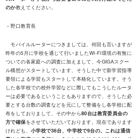
のか
教えてください。
－野口教育長
モバイルルーターにつきましては、何回も言いますが
昨年の5月に学校を通じて行いましたWi-Fi環境の有無に
ついての各家庭への調査に加えまして、今GIGAスクー
ル構想がスタートしています、そうした中で新学習指導
要領による学習もスタートして本格化しています。そう
した各学校での校外学習などに際してもこうしたルータ
ーは必要であるということもありますので、そうした必
要とする台数の調査などを元にして整備をし各学校に配
布をしておりまして、その中から
80台は教育委員会の
方で確保
をさせていただいております。現在であります
けれども、
小学校で36台、中学校で9台の、これは通信